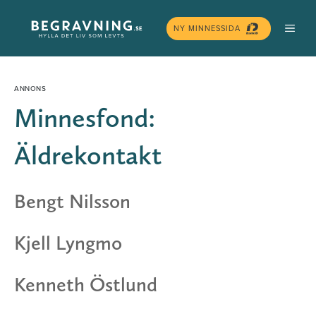
Hoppa
MEN
till
NY MINNESSIDA
innehåll
Minnesfond:
Äldrekontakt
Bengt Nilsson
Kjell Lyngmo
Kenneth Östlund