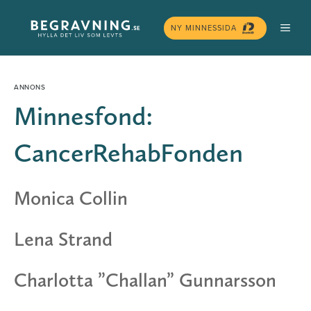
Hoppa
MEN
till
NY MINNESSIDA
innehåll
Minnesfond:
CancerRehabFonden
Monica Collin
Lena Strand
Charlotta ”Challan” Gunnarsson