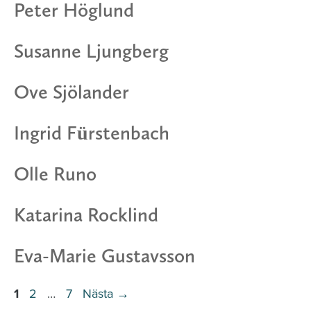
Peter Höglund
Susanne Ljungberg
Ove Sjölander
Ingrid Fürstenbach
Olle Runo
Katarina Rocklind
Eva-Marie Gustavsson
Sida
Sida
Sida
1
2
…
7
Nästa
→