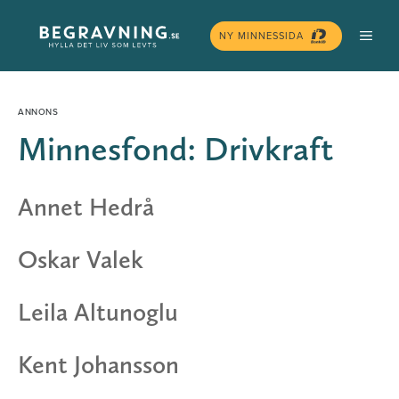
Hoppa
MEN
till
NY MINNESSIDA
innehåll
Minnesfond:
Drivkraft
Annet Hedrå
Oskar Valek
Leila Altunoglu
Kent Johansson