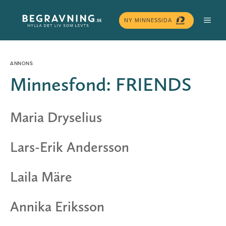
Hoppa
MEN
till
NY MINNESSIDA
innehåll
Minnesfond:
FRIENDS
Maria Dryselius
Lars-Erik Andersson
Laila Märe
Annika Eriksson