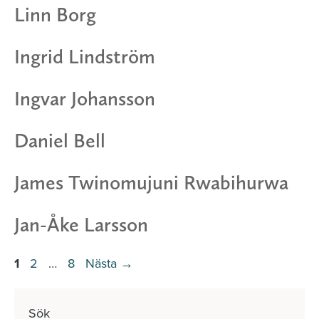
Linn Borg
Ingrid Lindström
Ingvar Johansson
Daniel Bell
James Twinomujuni Rwabihurwa
Jan-Åke Larsson
Sida
Sida
Sida
1
2
…
8
Nästa
→
Sök