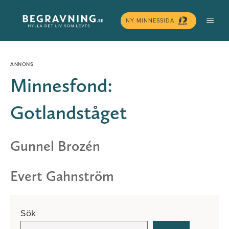
Hoppa
MEN
till
NY MINNESSIDA
innehåll
Minnesfond:
Gotlandståget
Gunnel Brozén
Evert Gahnström
Sök