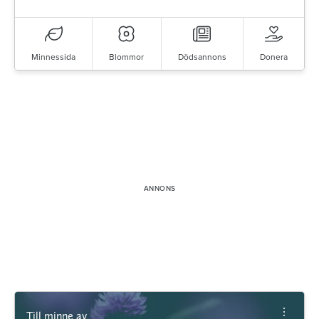
Minnessida
Blommor
Dödsannons
Donera
Till minne av