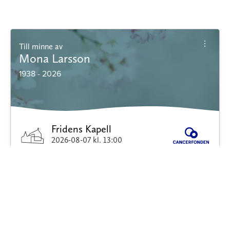
Till minne av
Mona Larsson
1938 - 2026
Fridens Kapell
2026-08-07
kl. 13:00
Sandvikens Begravningsbyrå
Minnessida
Blommor
Dödsannons
Donera