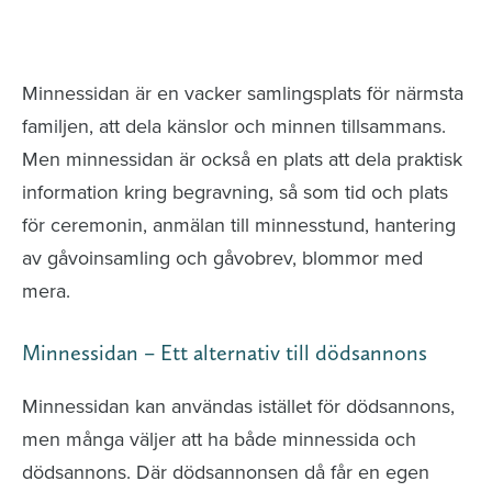
Minnessidor från hela Sverige – Sök bland
avlidna och Hylla det liv som levts
Minnessidan är en vacker samlingsplats för närmsta
familjen, att dela känslor och minnen tillsammans.
Men minnessidan är också en plats att dela praktisk
information kring begravning, så som tid och plats
för ceremonin, anmälan till minnesstund, hantering
av gåvoinsamling och gåvobrev, blommor med
mera.
Minnessidan – Ett alternativ till dödsannons
Minnessidan kan användas istället för dödsannons,
men många väljer att ha både minnessida och
dödsannons. Där dödsannonsen då får en egen