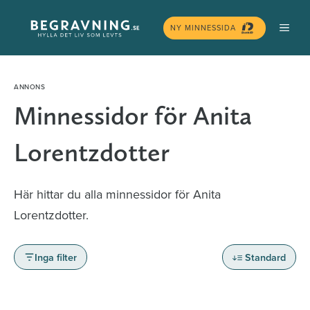
Hoppa
MEN
till
NY MINNESSIDA
innehåll
Minnessidor för Anita
Lorentzdotter
Här hittar du alla minnessidor för Anita
Lorentzdotter.
Inga filter
Standard