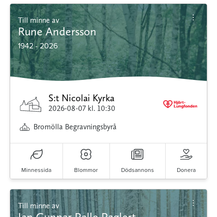
Till minne av
Rune Andersson
1942 - 2026
S:t Nicolai Kyrka
2026-08-07
kl. 10:30
Bromölla Begravningsbyrå
Minnessida
Blommor
Dödsannons
Donera
Till minne av
Jan Gunnar Palle Paglert