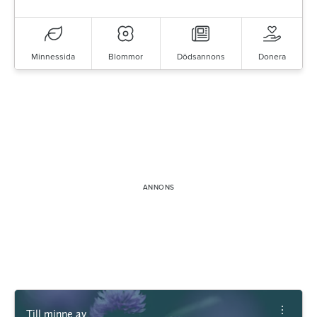
Minnessida
Blommor
Dödsannons
Donera
Till minne av