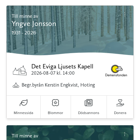
Till minne av
Yngve Jonsson
1931 - 2026
Det Eviga Ljusets Kapell
2026-08-07
kl. 14:00
Begr.byrån Kerstin Engkvist, Hoting
Minnessida
Blommor
Dödsannons
Donera
Till minne av