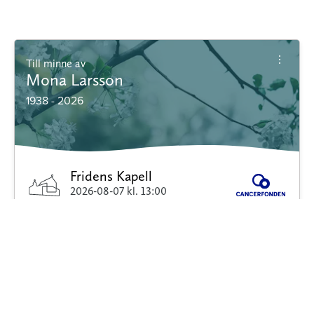
Till minne av
Mona Larsson
1938 - 2026
Fridens Kapell
2026-08-07
kl. 13:00
Sandvikens Begravningsbyrå
Minnessida
Blommor
Dödsannons
Donera