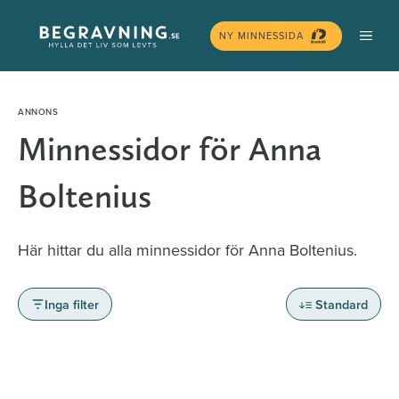
Hoppa
MEN
till
NY MINNESSIDA
innehåll
Minnessidor för Anna
Boltenius
Här hittar du alla minnessidor för Anna Boltenius.
Inga filter
Standard
Minnessidor från hela Sverige – Sök bland