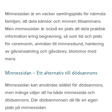
avlidna och Hylla det liv som levts
Minnessidan är en vacker samlingsplats för närmsta
familjen, att dela känslor och minnen tillsammans.
Men minnessidan är också en plats att dela praktisk
information kring begravning, så som tid och plats
för ceremonin, anmälan till minnesstund, hantering
av gåvoinsamling och gåvobrev, blommor med
mera.
Minnessidan – Ett alternativ till dödsannons
Minnessidan kan användas istället för dödsannons,
men många väljer att ha både minnessida och
dödsannons. Där dödsannonsen då får en egen
plats på minnessidan.