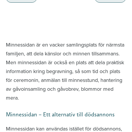
Minnessidor från hela Sverige – Sök bland
avlidna och Hylla det liv som levts
Minnessidan är en vacker samlingsplats för närmsta
familjen, att dela känslor och minnen tillsammans.
Men minnessidan är också en plats att dela praktisk
information kring begravning, så som tid och plats
för ceremonin, anmälan till minnesstund, hantering
av gåvoinsamling och gåvobrev, blommor med
mera.
Minnessidan – Ett alternativ till dödsannons
Minnessidan kan användas istället för dödsannons,