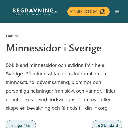
Hoppa
MEN
till
NY MINNESSIDA
innehåll
Minnessidor i Sverige
Sök bland minnessidor och avlidna från hela
Sverige. På minnessidan finns information om
minnesstund, gåvoinsamling, blommor och
personliga hälsningar från släkt och vänner. Hittar
du inte? Sök bland dödsannonser i menyn eller
skapa en bevakning och få notis till din inkorg.
Inga filter
Standard