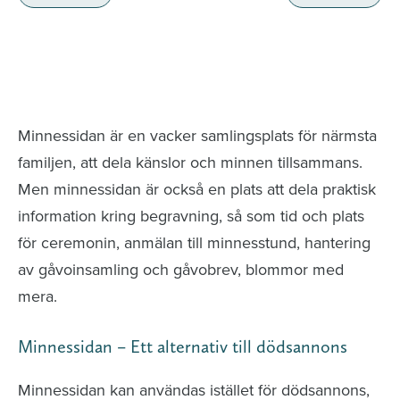
Minnessidor från hela Sverige – Sök bland
avlidna och Hylla det liv som levts
Minnessidan är en vacker samlingsplats för närmsta
familjen, att dela känslor och minnen tillsammans.
Men minnessidan är också en plats att dela praktisk
information kring begravning, så som tid och plats
för ceremonin, anmälan till minnesstund, hantering
av gåvoinsamling och gåvobrev, blommor med
mera.
Minnessidan – Ett alternativ till dödsannons
Minnessidan kan användas istället för dödsannons,