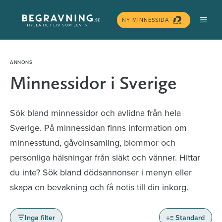
Hoppa
MEN
till
NY MINNESSIDA
innehåll
Minnessidor i Sverige
Sök bland minnessidor och avlidna från hela
Sverige. På minnessidan finns information om
minnesstund, gåvoinsamling, blommor och
personliga hälsningar från släkt och vänner. Hittar
du inte? Sök bland dödsannonser i menyn eller
skapa en bevakning och få notis till din inkorg.
Inga filter
Standard