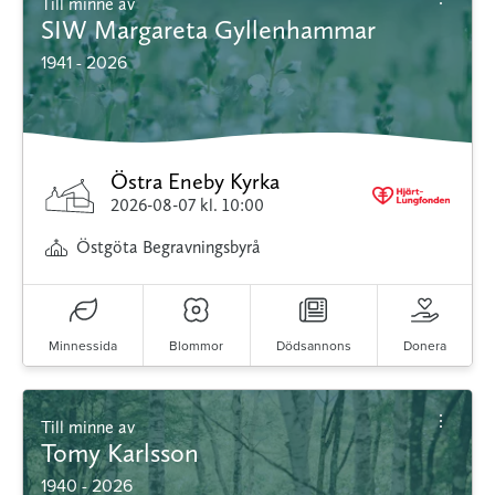
Till minne av
SIW Margareta Gyllenhammar
1941 - 2026
Östra Eneby Kyrka
2026-08-07
kl. 10:00
Östgöta Begravningsbyrå
Minnessida
Blommor
Dödsannons
Donera
Till minne av
Tomy Karlsson
1940 - 2026