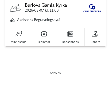
Burlövs Gamla Kyrka
2026-08-07
kl. 11:00
Axelssons Begravningsbyrå
Minnessida
Blommor
Dödsannons
Donera
Minnessidor från hela Sverige – Sök bland
avlidna och Hylla det liv som levts