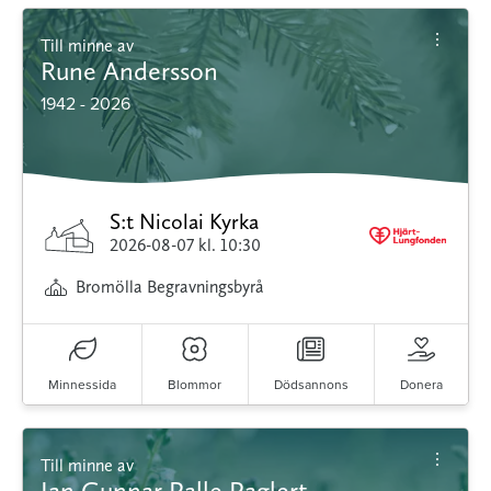
Till minne av
Rune Andersson
1942 - 2026
S:t Nicolai Kyrka
2026-08-07
kl. 10:30
Bromölla Begravningsbyrå
Minnessida
Blommor
Dödsannons
Donera
Till minne av
Jan Gunnar Palle Paglert