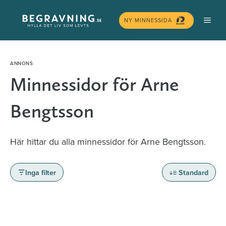
Hoppa
MEN
till
NY MINNESSIDA
innehåll
Minnessidor för Arne
Bengtsson
Här hittar du alla minnessidor för Arne Bengtsson.
Inga filter
Standard
Minnessidor från hela Sverige – Sök bland