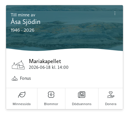
Till minne av
Åsa Sjödin
1946 - 2026
Mariakapellet
2026-06-18
kl. 14:00
Fonus
Minnessida
Blommor
Dödsannons
Donera
Minnessidor från hela Sverige – Sök bland