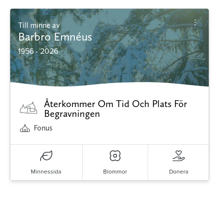
Till minne av
Barbro Emnéus
1956 - 2026
Återkommer Om Tid Och Plats För
Begravningen
Fonus
Minnessida
Blommor
Donera
Minnessidor från hela Sverige – Sök bland
avlidna och Hylla det liv som levts