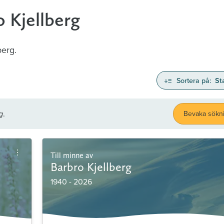
 Kjellberg
berg.
Sortera på:
St
.
Bevaka sökn
g
Till minne av
Barbro Kjellberg
1940 - 2026