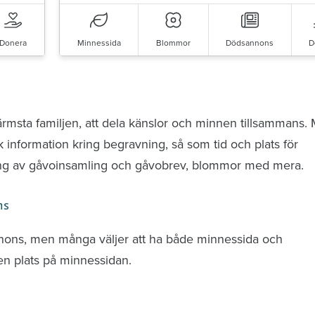
Donera
Minnessida
Blommor
Dödsannons
D
nd avlidna och Hylla det liv som levts
ärmsta familjen, att dela känslor och minnen tillsammans.
k information kring begravning, så som tid och plats för
ring av gåvoinsamling och gåvobrev, blommor med mera.
ns
nnons, men många väljer att ha både minnessida och
n plats på minnessidan.