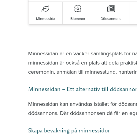
Minnessida
Blommor
Dödsannons
Minnessidor från hela Sverige – Sök bla
Minnessidan är en vacker samlingsplats för n
minnessidan är också en plats att dela praktis
ceremonin, anmälan till minnesstund, hante
Minnessidan – Ett alternativ till dödsanno
Minnessidan kan användas istället för dödsa
dödsannons. Där dödsannonsen då får en ege
Skapa bevakning på minnessidor