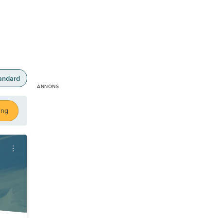
andard
ing