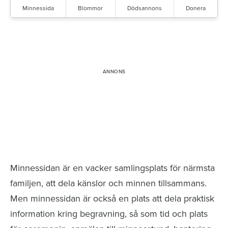
Minnessida
Blommor
Dödsannons
Donera
Minnessidor från hela Sverige – Sök bland
avlidna och Hylla det liv som levts
Minnessidan är en vacker samlingsplats för närmsta
familjen, att dela känslor och minnen tillsammans.
Men minnessidan är också en plats att dela praktisk
information kring begravning, så som tid och plats