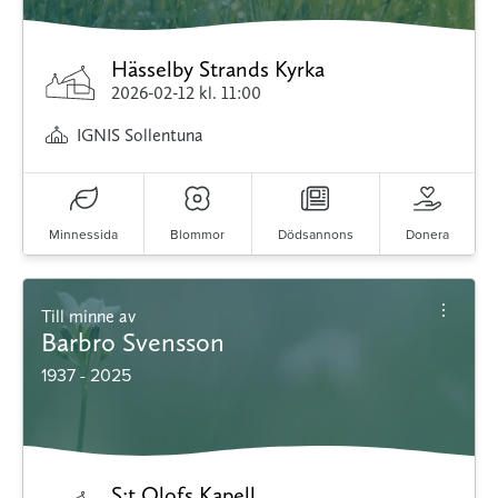
Hässelby Strands Kyrka
2026-02-12
kl. 11:00
IGNIS Sollentuna
Minnessida
Blommor
Dödsannons
Donera
Till minne av
Barbro Svensson
1937 - 2025
S:t Olofs Kapell