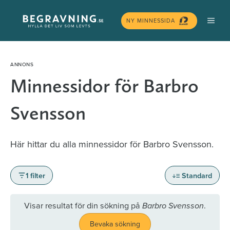
Hoppa
MEN
till
NY MINNESSIDA
innehåll
Minnessidor för Barbro
Svensson
Här hittar du alla minnessidor för Barbro Svensson.
1 filter
Standard
Visar resultat för din sökning på
.
Barbro Svensson
Bevaka sökning