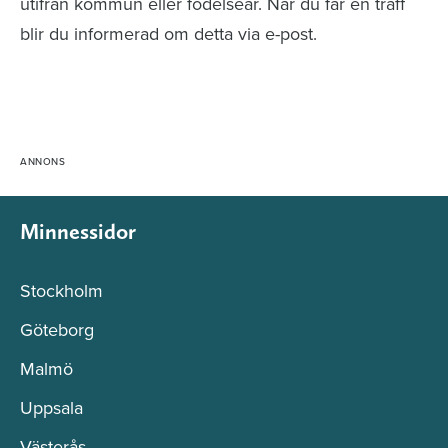
utifrån kommun eller födelseår. När du får en träff
blir du informerad om detta via e-post.
Minnessidor
Stockholm
Göteborg
Malmö
Uppsala
Västerås