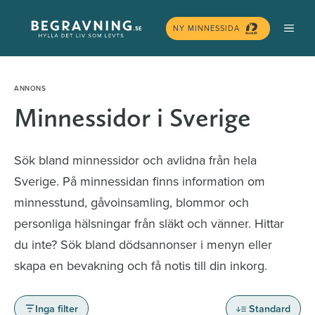
Hoppa
MEN
till
NY MINNESSIDA
innehåll
Minnessidor i Sverige
Sök bland minnessidor och avlidna från hela
Sverige. På minnessidan finns information om
minnesstund, gåvoinsamling, blommor och
personliga hälsningar från släkt och vänner. Hittar
du inte? Sök bland dödsannonser i menyn eller
skapa en bevakning och få notis till din inkorg.
Inga filter
Standard