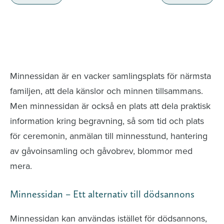
Minnessidor från hela Sverige – Sök bland
avlidna och Hylla det liv som levts
Minnessidan är en vacker samlingsplats för närmsta
familjen, att dela känslor och minnen tillsammans.
Men minnessidan är också en plats att dela praktisk
information kring begravning, så som tid och plats
för ceremonin, anmälan till minnesstund, hantering
av gåvoinsamling och gåvobrev, blommor med
mera.
Minnessidan – Ett alternativ till dödsannons
Minnessidan kan användas istället för dödsannons,