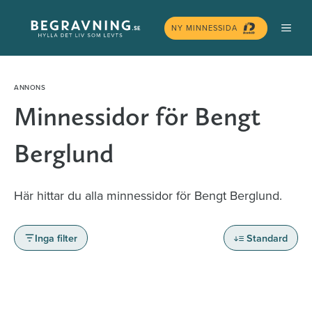
Hoppa
MEN
till
NY MINNESSIDA
innehåll
Minnessidor för Bengt
Berglund
Här hittar du alla minnessidor för Bengt Berglund.
Inga filter
Standard
Minnessidor från hela Sverige – Sök bland