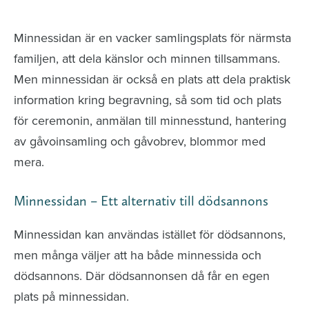
avlidna och Hylla det liv som levts
Minnessidan är en vacker samlingsplats för närmsta
familjen, att dela känslor och minnen tillsammans.
Men minnessidan är också en plats att dela praktisk
information kring begravning, så som tid och plats
för ceremonin, anmälan till minnesstund, hantering
av gåvoinsamling och gåvobrev, blommor med
mera.
Minnessidan – Ett alternativ till dödsannons
Minnessidan kan användas istället för dödsannons,
men många väljer att ha både minnessida och
dödsannons. Där dödsannonsen då får en egen
plats på minnessidan.