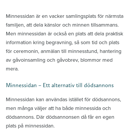
avlidna och Hylla det liv som levts
Minnessidan är en vacker samlingsplats för närmsta
familjen, att dela känslor och minnen tillsammans.
Men minnessidan är också en plats att dela praktisk
information kring begravning, så som tid och plats
för ceremonin, anmälan till minnesstund, hantering
av gåvoinsamling och gåvobrev, blommor med
mera.
Minnessidan – Ett alternativ till dödsannons
Minnessidan kan användas istället för dödsannons,
men många väljer att ha både minnessida och
dödsannons. Där dödsannonsen då får en egen
plats på minnessidan.