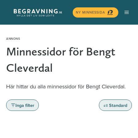
Hoppa
MEN
till
NY MINNESSIDA
innehåll
Minnessidor för Bengt
Cleverdal
Här hittar du alla minnessidor för Bengt Cleverdal.
Inga filter
Standard
Minnessidor från hela Sverige – Sök bland