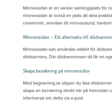
Minnessidan är en vacker samlingsplats för n
minnessidan är också en plats att dela praktis
ceremonin, anmälan till minnesstund, hante
Minnessidan – Ett alternativ till dödsanno
Minnessidan kan användas istället för dödsa
dödsannons. Där dödsannonsen då får en ege
Skapa bevakning på minnessidor
Med begravning.se slipper du läsa dödsannonse
skapa en bevakning direkt här på hemsidan uti
informerad om detta via e-post.