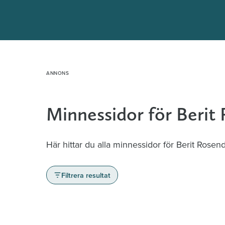
Hoppa
till
innehåll
Minnessidor för Berit
Här hittar du alla minnessidor för Berit Rosend
Filtrera resultat
Minnessidor från hela Sverige – Sök bla