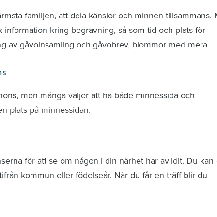
ärmsta familjen, att dela känslor och minnen tillsammans.
k information kring begravning, så som tid och plats för
ring av gåvoinsamling och gåvobrev, blommor med mera.
ns
nnons, men många väljer att ha både minnessida och
n plats på minnessidan.
rna för att se om någon i din närhet har avlidit. Du kan 
från kommun eller födelseår. När du får en träff blir du