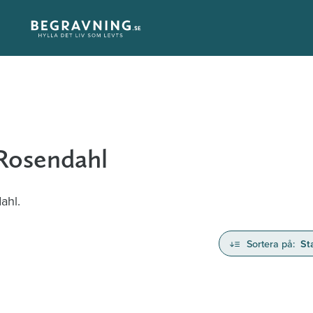
 Rosendahl
ahl.
Sortera på:
St
nd avlidna och Hylla det liv som levts