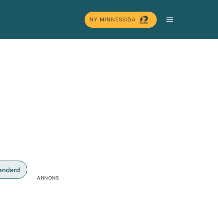
MENY
NY MINNESSIDA
andard