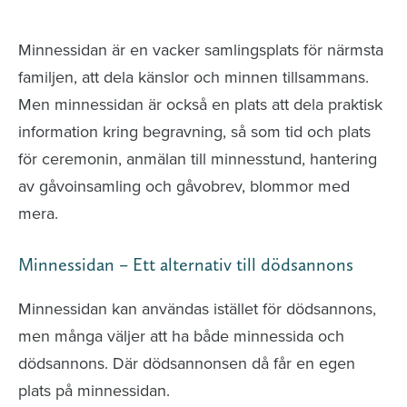
avlidna och Hylla det liv som levts
Minnessidan är en vacker samlingsplats för närmsta
familjen, att dela känslor och minnen tillsammans.
Men minnessidan är också en plats att dela praktisk
information kring begravning, så som tid och plats
för ceremonin, anmälan till minnesstund, hantering
av gåvoinsamling och gåvobrev, blommor med
mera.
Minnessidan – Ett alternativ till dödsannons
Minnessidan kan användas istället för dödsannons,
men många väljer att ha både minnessida och
dödsannons. Där dödsannonsen då får en egen
plats på minnessidan.