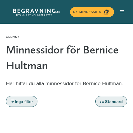
Hoppa
MEN
till
NY MINNESSIDA
innehåll
Minnessidor för Bernice
Hultman
Här hittar du alla minnessidor för Bernice Hultman.
Inga filter
Standard
Minnessidor från hela Sverige – Sök bland