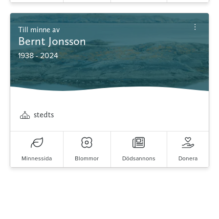
Till minne av
Bernt Jonsson
1938 - 2024
stedts
Minnessida
Blommor
Dödsannons
Donera