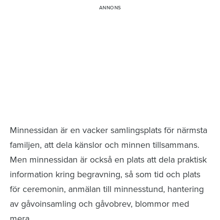
Minnessidor från hela Sverige – Sök bland
avlidna och Hylla det liv som levts
Minnessidan är en vacker samlingsplats för närmsta
familjen, att dela känslor och minnen tillsammans.
Men minnessidan är också en plats att dela praktisk
information kring begravning, så som tid och plats
för ceremonin, anmälan till minnesstund, hantering
av gåvoinsamling och gåvobrev, blommor med
mera.