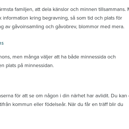
ärmsta familjen, att dela känslor och minnen tillsammans.
k information kring begravning, så som tid och plats för
ring av gåvoinsamling och gåvobrev, blommor med mera.
ns
nnons, men många väljer att ha både minnessida och
n plats på minnessidan.
rna för att se om någon i din närhet har avlidit. Du kan 
från kommun eller födelseår. När du får en träff blir du