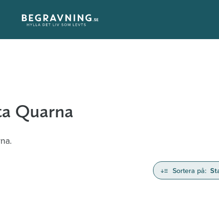
tta Quarna
rna.
Sortera på:
St
nd avlidna och Hylla det liv som levts