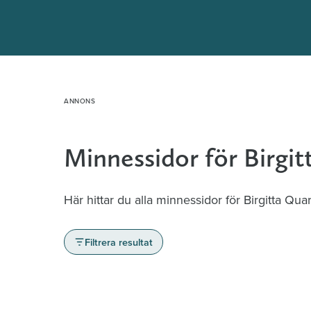
Hoppa
till
innehåll
Minnessidor för Birgi
Här hittar du alla minnessidor för Birgitta Qua
Filtrera resultat
Minnessidor från hela Sverige – Sök bla