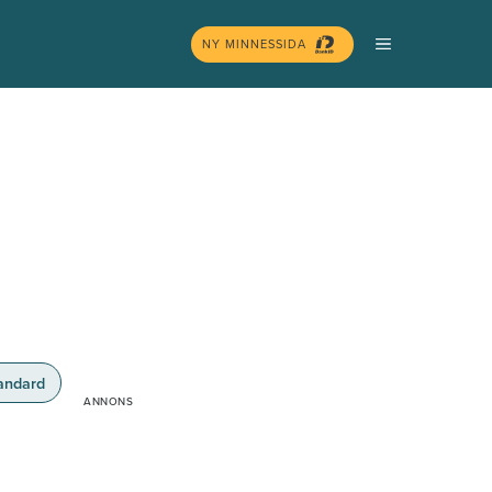
MENY
NY MINNESSIDA
andard