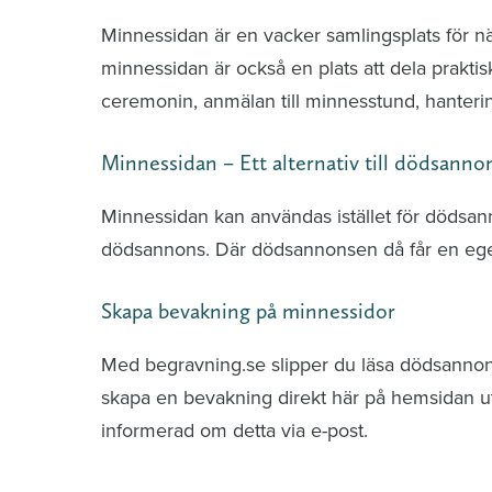
Minnessidan är en vacker samlingsplats för n
minnessidan är också en plats att dela praktis
ceremonin, anmälan till minnesstund, hante
Minnessidan – Ett alternativ till dödsanno
Minnessidan kan användas istället för dödsa
dödsannons. Där dödsannonsen då får en ege
Skapa bevakning på minnessidor
Med begravning.se slipper du läsa dödsannonse
skapa en bevakning direkt här på hemsidan uti
informerad om detta via e-post.