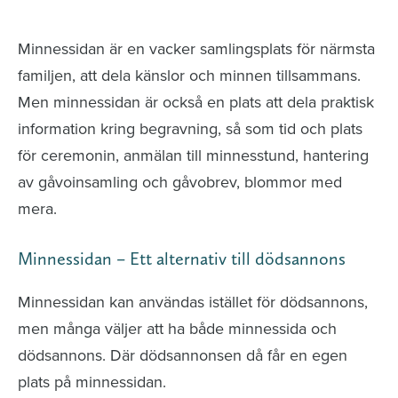
avlidna och Hylla det liv som levts
Minnessidan är en vacker samlingsplats för närmsta
familjen, att dela känslor och minnen tillsammans.
Men minnessidan är också en plats att dela praktisk
information kring begravning, så som tid och plats
för ceremonin, anmälan till minnesstund, hantering
av gåvoinsamling och gåvobrev, blommor med
mera.
Minnessidan – Ett alternativ till dödsannons
Minnessidan kan användas istället för dödsannons,
men många väljer att ha både minnessida och
dödsannons. Där dödsannonsen då får en egen
plats på minnessidan.