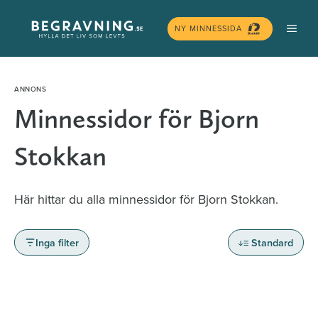
Hoppa
MEN
till
NY MINNESSIDA
innehåll
Minnessidor för Bjorn
Stokkan
Här hittar du alla minnessidor för Bjorn Stokkan.
Inga filter
Standard
Minnessidor från hela Sverige – Sök bland