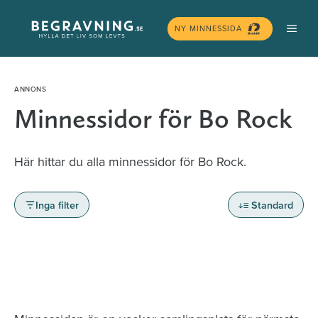
Hoppa
MEN
till
NY MINNESSIDA
innehåll
Minnessidor för Bo Rock
Här hittar du alla minnessidor för Bo Rock.
Inga filter
Standard
Minnessidor från hela Sverige – Sök bland
avlidna och Hylla det liv som levts