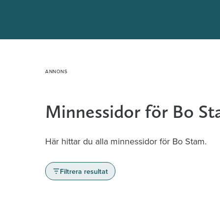
Hoppa
till
innehåll
Minnessidor för Bo S
Här hittar du alla minnessidor för Bo Stam.
Filtrera resultat
Minnessidor från hela Sverige – Sök bla