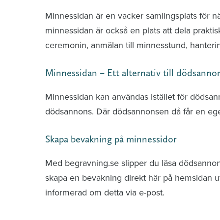
Minnessidan är en vacker samlingsplats för n
minnessidan är också en plats att dela praktis
ceremonin, anmälan till minnesstund, hante
Minnessidan – Ett alternativ till dödsanno
Minnessidan kan användas istället för dödsa
dödsannons. Där dödsannonsen då får en ege
Skapa bevakning på minnessidor
Med begravning.se slipper du läsa dödsannonse
skapa en bevakning direkt här på hemsidan uti
informerad om detta via e-post.