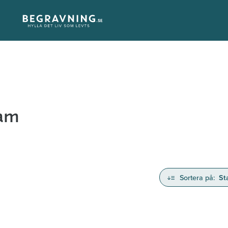
tam
Sortera på:
St
nd avlidna och Hylla det liv som levts