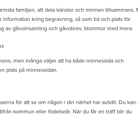
ärmsta familjen, att dela känslor och minnen tillsammans.
k information kring begravning, så som tid och plats för
ring av gåvoinsamling och gåvobrev, blommor med mera.
ns
nnons, men många väljer att ha både minnessida och
n plats på minnessidan.
rna för att se om någon i din närhet har avlidit. Du kan 
från kommun eller födelseår. När du får en träff blir du