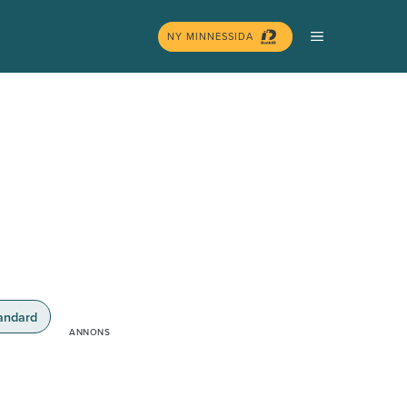
MENY
NY MINNESSIDA
andard