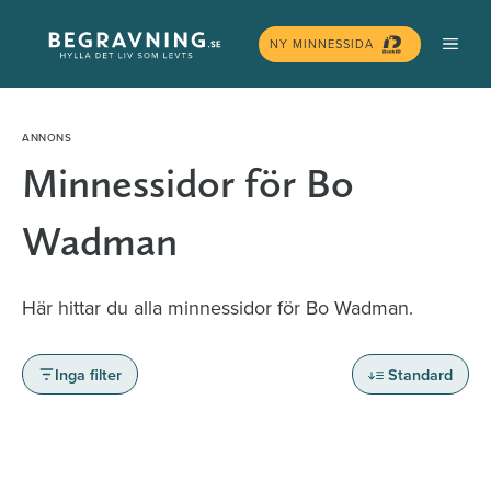
Hoppa
MEN
till
NY MINNESSIDA
innehåll
Minnessidor för Bo
Wadman
Här hittar du alla minnessidor för Bo Wadman.
Inga filter
Standard
Minnessidor från hela Sverige – Sök bland