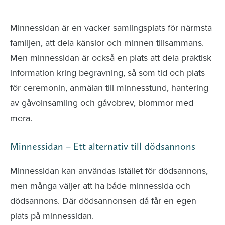
avlidna och Hylla det liv som levts
Minnessidan är en vacker samlingsplats för närmsta
familjen, att dela känslor och minnen tillsammans.
Men minnessidan är också en plats att dela praktisk
information kring begravning, så som tid och plats
för ceremonin, anmälan till minnesstund, hantering
av gåvoinsamling och gåvobrev, blommor med
mera.
Minnessidan – Ett alternativ till dödsannons
Minnessidan kan användas istället för dödsannons,
men många väljer att ha både minnessida och
dödsannons. Där dödsannonsen då får en egen
plats på minnessidan.