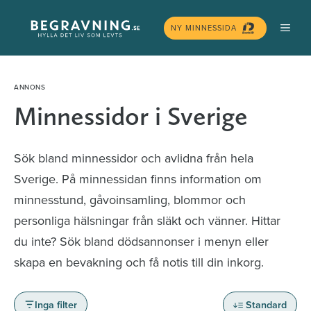
Hoppa
MEN
till
NY MINNESSIDA
innehåll
Minnessidor i Sverige
Sök bland minnessidor och avlidna från hela
Sverige. På minnessidan finns information om
minnesstund, gåvoinsamling, blommor och
personliga hälsningar från släkt och vänner. Hittar
du inte? Sök bland dödsannonser i menyn eller
skapa en bevakning och få notis till din inkorg.
Inga filter
Standard