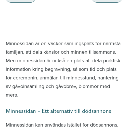
Minnessidor från hela Sverige – Sök bland
avlidna och Hylla det liv som levts
Minnessidan är en vacker samlingsplats för närmsta
familjen, att dela känslor och minnen tillsammans.
Men minnessidan är också en plats att dela praktisk
information kring begravning, så som tid och plats
för ceremonin, anmälan till minnesstund, hantering
av gåvoinsamling och gåvobrev, blommor med
mera.
Minnessidan – Ett alternativ till dödsannons
Minnessidan kan användas istället för dödsannons,