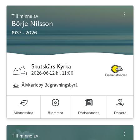
Till minne av
Börje Nilsson
1937 - 2026
Skutskärs Kyrka
2026-06-12
kl. 11:00
Älvkarleby Begravningsbyrå
Minnessida
Blommor
Dödsannons
Donera
Till minne av