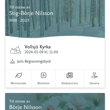
Till minne av
Stig-Börje Nilsson
1938 - 2023
Vollsjö Kyrka
2024-01-09
kl. 11:00
Jarls Begravningsbyrå
Minnessida
Blommor
Dödsannons
Donera
Till minne av
Börje Nilsson