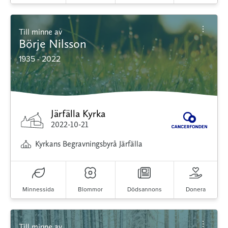
Till minne av
Börje Nilsson
1935 - 2022
Järfälla Kyrka
2022-10-21
Kyrkans Begravningsbyrå Järfälla
Minnessida
Blommor
Dödsannons
Donera
Till minne av