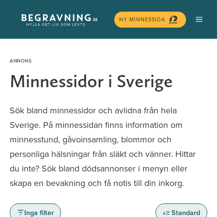
Hoppa
MEN
till
NY MINNESSIDA
innehåll
Minnessidor i Sverige
Sök bland minnessidor och avlidna från hela
Sverige. På minnessidan finns information om
minnesstund, gåvoinsamling, blommor och
personliga hälsningar från släkt och vänner. Hittar
du inte? Sök bland dödsannonser i menyn eller
skapa en bevakning och få notis till din inkorg.
Inga filter
Standard