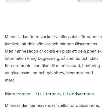
Minnessidor från hela Sverige – Sök bland
avlidna och Hylla det liv som levts
Minnessidan är en vacker samlingsplats för närmsta
familjen, att dela känslor och minnen tillsammans.
Men minnessidan är också en plats att dela praktisk
information kring begravning, så som tid och plats
för ceremonin, anmälan till minnesstund, hantering
av gåvoinsamling och gåvobrev, blommor med
mera.
Minnessidan – Ett alternativ till dödsannons
Minnessidan kan användas istället för dödsannons,