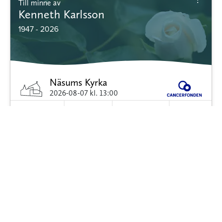
Till minne av
Kenneth Karlsson
1947 - 2026
Näsums Kyrka
2026-08-07
kl. 13:00
Minnessida
Blommor
Dödsannons
Donera
Till minne av
Stig Lundgren
1945 - 2026