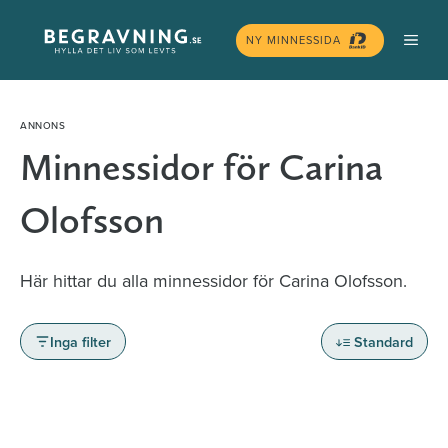
Hoppa
MEN
till
NY MINNESSIDA
innehåll
Minnessidor för Carina
Olofsson
Här hittar du alla minnessidor för Carina Olofsson.
Inga filter
Standard
Minnessidor från hela Sverige – Sök bland