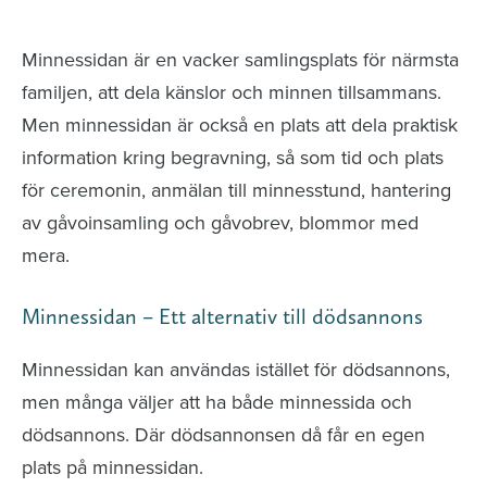
avlidna och Hylla det liv som levts
Minnessidan är en vacker samlingsplats för närmsta
familjen, att dela känslor och minnen tillsammans.
Men minnessidan är också en plats att dela praktisk
information kring begravning, så som tid och plats
för ceremonin, anmälan till minnesstund, hantering
av gåvoinsamling och gåvobrev, blommor med
mera.
Minnessidan – Ett alternativ till dödsannons
Minnessidan kan användas istället för dödsannons,
men många väljer att ha både minnessida och
dödsannons. Där dödsannonsen då får en egen
plats på minnessidan.