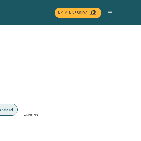
MENY
NY MINNESSIDA
andard