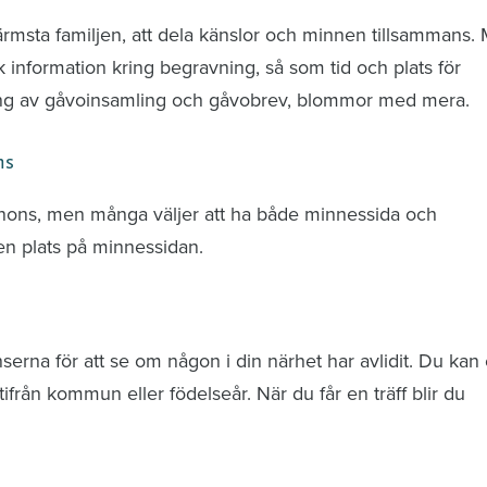
ärmsta familjen, att dela känslor och minnen tillsammans.
k information kring begravning, så som tid och plats för
ring av gåvoinsamling och gåvobrev, blommor med mera.
ns
nnons, men många väljer att ha både minnessida och
n plats på minnessidan.
rna för att se om någon i din närhet har avlidit. Du kan 
från kommun eller födelseår. När du får en träff blir du