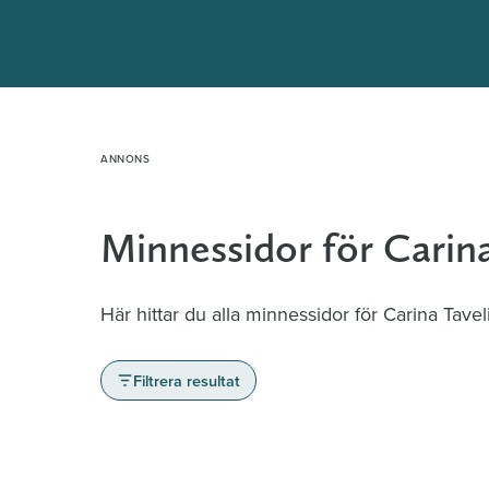
Hoppa
till
innehåll
Minnessidor för Carina
Här hittar du alla minnessidor för Carina Tavel
Filtrera resultat
Minnessidor från hela Sverige – Sök bla