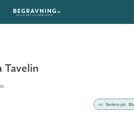
 Tavelin
in.
Sortera på:
St
nd avlidna och Hylla det liv som levts