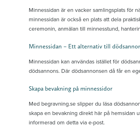
Minnessidan är en vacker samlingsplats för n
minnessidan är också en plats att dela praktis
ceremonin, anmälan till minnesstund, hante
Minnessidan – Ett alternativ till dödsanno
Minnessidan kan användas istället för dödsa
dödsannons. Där dödsannonsen då får en ege
Skapa bevakning på minnessidor
Med begravning.se slipper du läsa dödsannonse
skapa en bevakning direkt här på hemsidan uti
informerad om detta via e-post.