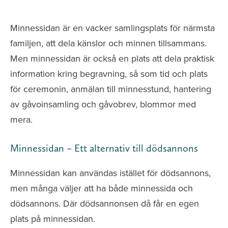
avlidna och Hylla det liv som levts
Minnessidan är en vacker samlingsplats för närmsta
familjen, att dela känslor och minnen tillsammans.
Men minnessidan är också en plats att dela praktisk
information kring begravning, så som tid och plats
för ceremonin, anmälan till minnesstund, hantering
av gåvoinsamling och gåvobrev, blommor med
mera.
Minnessidan – Ett alternativ till dödsannons
Minnessidan kan användas istället för dödsannons,
men många väljer att ha både minnessida och
dödsannons. Där dödsannonsen då får en egen
plats på minnessidan.