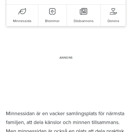
Minnessida
Blommor
Dödsannons
Donera
Minnessidor från hela Sverige – Sök bland
avlidna och Hylla det liv som levts
Minnessidan är en vacker samlingsplats för närmsta
familjen, att dela känslor och minnen tillsammans.
Men minnessidan är också en plats att dela praktisk