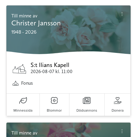
Till minne av
Christer Jansson
1948 - 2026
S:t Ilians Kapell
2026-08-07
kl. 11:00
Fonus
Minnessida
Blommor
Dödsannons
Donera
Till minne av