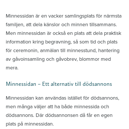
avlidna och Hylla det liv som levts
Minnessidan är en vacker samlingsplats för närmsta
familjen, att dela känslor och minnen tillsammans.
Men minnessidan är också en plats att dela praktisk
information kring begravning, så som tid och plats
för ceremonin, anmälan till minnesstund, hantering
av gåvoinsamling och gåvobrev, blommor med
mera.
Minnessidan – Ett alternativ till dödsannons
Minnessidan kan användas istället för dödsannons,
men många väljer att ha både minnessida och
dödsannons. Där dödsannonsen då får en egen
plats på minnessidan.