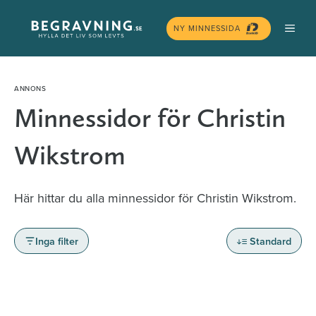
Hoppa
MEN
till
NY MINNESSIDA
innehåll
Minnessidor för Christin
Wikstrom
Här hittar du alla minnessidor för Christin Wikstrom.
Inga filter
Standard
Minnessidor från hela Sverige – Sök bland