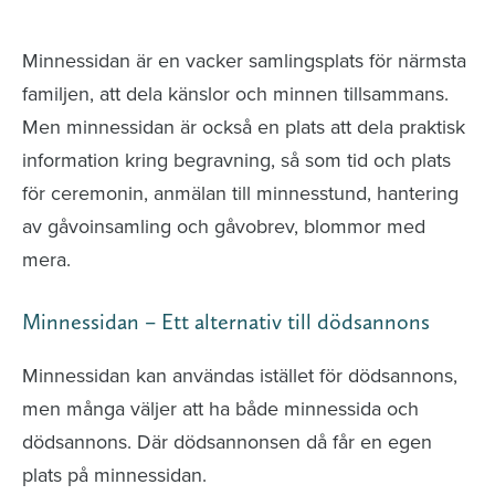
avlidna och Hylla det liv som levts
Minnessidan är en vacker samlingsplats för närmsta
familjen, att dela känslor och minnen tillsammans.
Men minnessidan är också en plats att dela praktisk
information kring begravning, så som tid och plats
för ceremonin, anmälan till minnesstund, hantering
av gåvoinsamling och gåvobrev, blommor med
mera.
Minnessidan – Ett alternativ till dödsannons
Minnessidan kan användas istället för dödsannons,
men många väljer att ha både minnessida och
dödsannons. Där dödsannonsen då får en egen
plats på minnessidan.