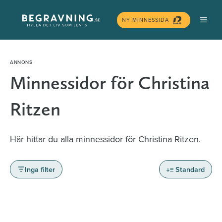
Hoppa
MEN
till
NY MINNESSIDA
innehåll
Minnessidor för Christina
Ritzen
Här hittar du alla minnessidor för Christina Ritzen.
Inga filter
Standard
Minnessidor från hela Sverige – Sök bland