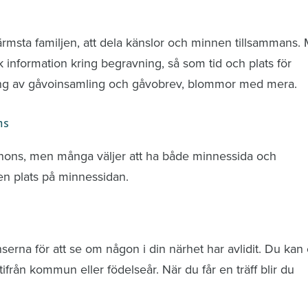
nd avlidna och Hylla det liv som levts
ärmsta familjen, att dela känslor och minnen tillsammans.
k information kring begravning, så som tid och plats för
ring av gåvoinsamling och gåvobrev, blommor med mera.
ns
nnons, men många väljer att ha både minnessida och
n plats på minnessidan.
rna för att se om någon i din närhet har avlidit. Du kan 
från kommun eller födelseår. När du får en träff blir du