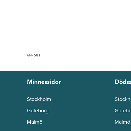
Minnessidor
Döds
Stockholm
Stockh
Göteborg
Götebo
Malmö
Malmö