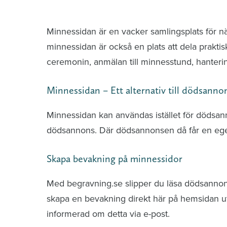
Minnessidor från hela Sverige – Sök bla
Minnessidan är en vacker samlingsplats för n
minnessidan är också en plats att dela praktis
ceremonin, anmälan till minnesstund, hante
Minnessidan – Ett alternativ till dödsanno
Minnessidan kan användas istället för dödsa
dödsannons. Där dödsannonsen då får en ege
Skapa bevakning på minnessidor
Med begravning.se slipper du läsa dödsannonse
skapa en bevakning direkt här på hemsidan uti
informerad om detta via e-post.