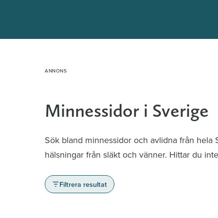
Hoppa
till
innehåll
Minnessidor i Sverige
Sök bland minnessidor och avlidna från hela
hälsningar från släkt och vänner. Hittar du in
Filtrera resultat