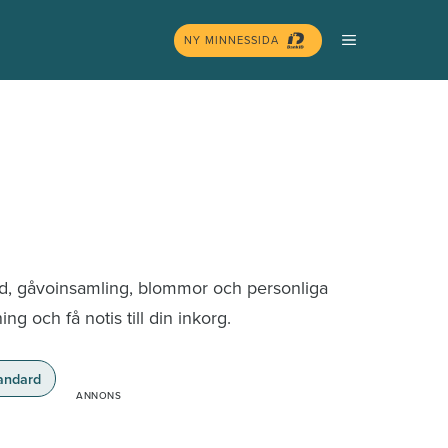
MENY
NY MINNESSIDA
nd, gåvoinsamling, blommor och personliga
g och få notis till din inkorg.
andard