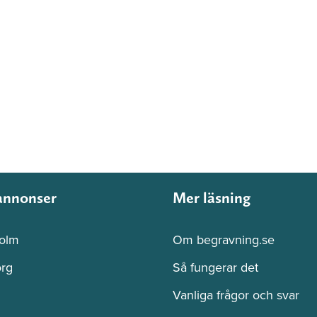
annonser
Mer läsning
olm
Om begravning.se
rg
Så fungerar det
Vanliga frågor och svar