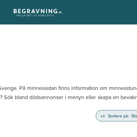
 Sverige. På minnessidan finns information om minnesstu
te? Sök bland dödsannonser i menyn eller skapa en bevaknin
Sortera på:
St