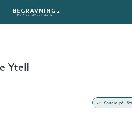
e Ytell
.
Sortera på:
St
nd avlidna och Hylla det liv som levts