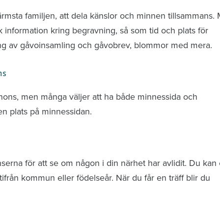
ärmsta familjen, att dela känslor och minnen tillsammans.
k information kring begravning, så som tid och plats för
ring av gåvoinsamling och gåvobrev, blommor med mera.
ns
nnons, men många väljer att ha både minnessida och
n plats på minnessidan.
rna för att se om någon i din närhet har avlidit. Du kan 
från kommun eller födelseår. När du får en träff blir du