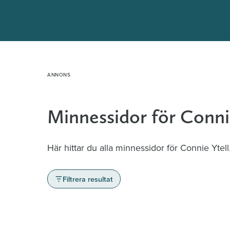
Hoppa
till
innehåll
Minnessidor för Conni
Här hittar du alla minnessidor för Connie Ytell
Filtrera resultat
Minnessidor från hela Sverige – Sök bla