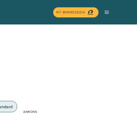
MENY
NY MINNESSIDA
andard