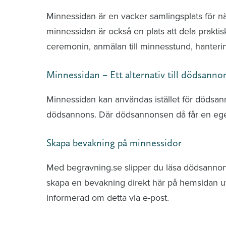
Minnessidan är en vacker samlingsplats för n
minnessidan är också en plats att dela praktis
ceremonin, anmälan till minnesstund, hante
Minnessidan – Ett alternativ till dödsanno
Minnessidan kan användas istället för dödsa
dödsannons. Där dödsannonsen då får en ege
Skapa bevakning på minnessidor
Med begravning.se slipper du läsa dödsannonse
skapa en bevakning direkt här på hemsidan uti
informerad om detta via e-post.