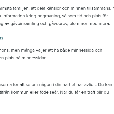
ärmsta familjen, att dela känslor och minnen tillsammans.
k information kring begravning, så som tid och plats för
ring av gåvoinsamling och gåvobrev, blommor med mera.
ns
nnons, men många väljer att ha både minnessida och
n plats på minnessidan.
rna för att se om någon i din närhet har avlidit. Du kan 
från kommun eller födelseår. När du får en träff blir du