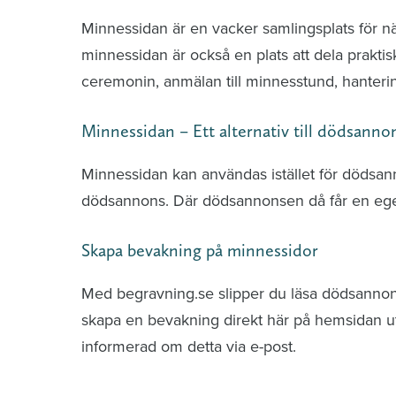
Minnessidan är en vacker samlingsplats för n
minnessidan är också en plats att dela praktis
ceremonin, anmälan till minnesstund, hante
Minnessidan – Ett alternativ till dödsanno
Minnessidan kan användas istället för dödsa
dödsannons. Där dödsannonsen då får en ege
Skapa bevakning på minnessidor
Med begravning.se slipper du läsa dödsannonse
skapa en bevakning direkt här på hemsidan uti
informerad om detta via e-post.