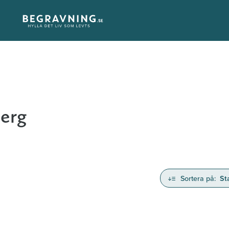
Berg
Sortera på:
St
nd avlidna och Hylla det liv som levts