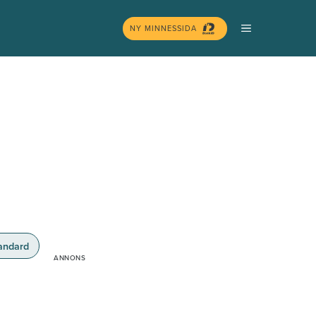
MENY
NY MINNESSIDA
andard