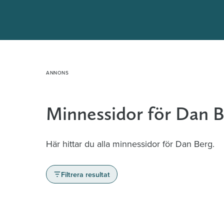
Hoppa
till
innehåll
Minnessidor för Dan 
Här hittar du alla minnessidor för Dan Berg.
Filtrera resultat
Minnessidor från hela Sverige – Sök bla