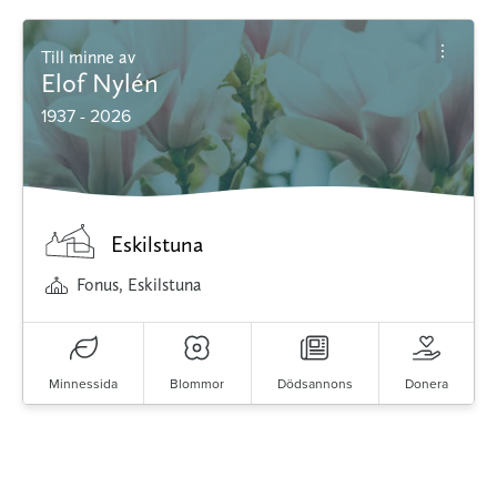
Till minne av
Elof Nylén
1937 - 2026
Eskilstuna
Fonus, Eskilstuna
Minnessida
Blommor
Dödsannons
Donera
Minnessidor från hela Sverige – Sök bland
avlidna och Hylla det liv som levts