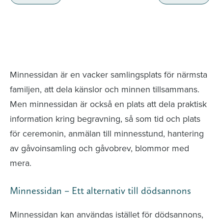
Minnessidor från hela Sverige – Sök bland
avlidna och Hylla det liv som levts
Minnessidan är en vacker samlingsplats för närmsta
familjen, att dela känslor och minnen tillsammans.
Men minnessidan är också en plats att dela praktisk
information kring begravning, så som tid och plats
för ceremonin, anmälan till minnesstund, hantering
av gåvoinsamling och gåvobrev, blommor med
mera.
Minnessidan – Ett alternativ till dödsannons
Minnessidan kan användas istället för dödsannons,