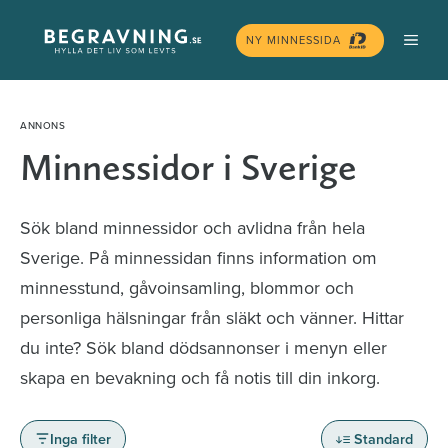
Hoppa
MEN
till
NY MINNESSIDA
innehåll
Minnessidor i Sverige
Sök bland minnessidor och avlidna från hela
Sverige. På minnessidan finns information om
minnesstund, gåvoinsamling, blommor och
personliga hälsningar från släkt och vänner. Hittar
du inte? Sök bland dödsannonser i menyn eller
skapa en bevakning och få notis till din inkorg.
Inga filter
Standard