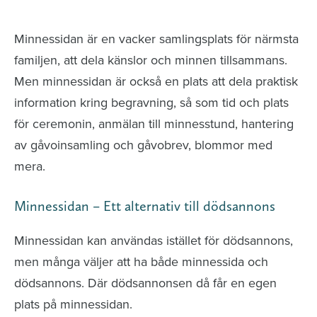
avlidna och Hylla det liv som levts
Minnessidan är en vacker samlingsplats för närmsta
familjen, att dela känslor och minnen tillsammans.
Men minnessidan är också en plats att dela praktisk
information kring begravning, så som tid och plats
för ceremonin, anmälan till minnesstund, hantering
av gåvoinsamling och gåvobrev, blommor med
mera.
Minnessidan – Ett alternativ till dödsannons
Minnessidan kan användas istället för dödsannons,
men många väljer att ha både minnessida och
dödsannons. Där dödsannonsen då får en egen
plats på minnessidan.