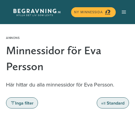
Hoppa
MEN
till
NY MINNESSIDA
innehåll
Minnessidor för Eva
Persson
Här hittar du alla minnessidor för Eva Persson.
Inga filter
Standard
Minnessidor från hela Sverige – Sök bland