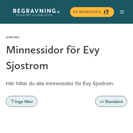
Hoppa
MEN
till
NY MINNESSIDA
innehåll
Minnessidor för Evy
Sjostrom
Här hittar du alla minnessidor för Evy Sjostrom.
Inga filter
Standard
Minnessidor från hela Sverige – Sök bland