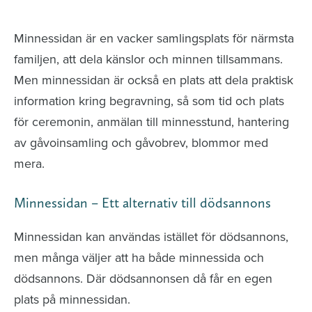
avlidna och Hylla det liv som levts
Minnessidan är en vacker samlingsplats för närmsta
familjen, att dela känslor och minnen tillsammans.
Men minnessidan är också en plats att dela praktisk
information kring begravning, så som tid och plats
för ceremonin, anmälan till minnesstund, hantering
av gåvoinsamling och gåvobrev, blommor med
mera.
Minnessidan – Ett alternativ till dödsannons
Minnessidan kan användas istället för dödsannons,
men många väljer att ha både minnessida och
dödsannons. Där dödsannonsen då får en egen
plats på minnessidan.