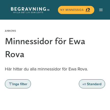
Hoppa
MEN
till
NY MINNESSIDA
innehåll
Minnessidor för Ewa
Rova
Här hittar du alla minnessidor för Ewa Rova.
Inga filter
Standard
Minnessidor från hela Sverige – Sök bland