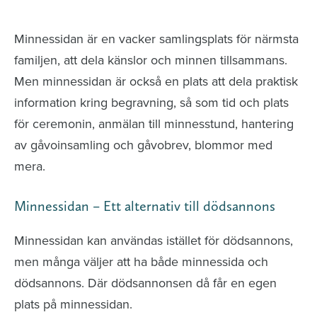
avlidna och Hylla det liv som levts
Minnessidan är en vacker samlingsplats för närmsta
familjen, att dela känslor och minnen tillsammans.
Men minnessidan är också en plats att dela praktisk
information kring begravning, så som tid och plats
för ceremonin, anmälan till minnesstund, hantering
av gåvoinsamling och gåvobrev, blommor med
mera.
Minnessidan – Ett alternativ till dödsannons
Minnessidan kan användas istället för dödsannons,
men många väljer att ha både minnessida och
dödsannons. Där dödsannonsen då får en egen
plats på minnessidan.