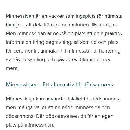
avlidna och Hylla det liv som levts
Minnessidan är en vacker samlingsplats för närmsta
familjen, att dela känslor och minnen tillsammans.
Men minnessidan är också en plats att dela praktisk
information kring begravning, så som tid och plats
för ceremonin, anmälan till minnesstund, hantering
av gåvoinsamling och gåvobrev, blommor med
mera.
Minnessidan – Ett alternativ till dödsannons
Minnessidan kan användas istället för dödsannons,
men många väljer att ha både minnessida och
dödsannons. Där dödsannonsen då får en egen
plats på minnessidan.