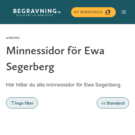
Hoppa
MEN
till
NY MINNESSIDA
innehåll
Minnessidor för Ewa
Segerberg
Här hittar du alla minnessidor för Ewa Segerberg.
Inga filter
Standard
Minnessidor från hela Sverige – Sök bland