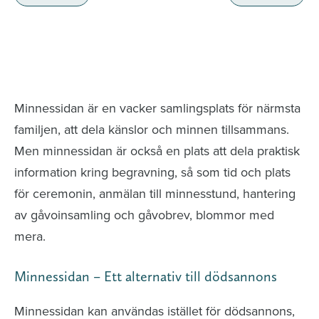
Minnessidor från hela Sverige – Sök bland
avlidna och Hylla det liv som levts
Minnessidan är en vacker samlingsplats för närmsta
familjen, att dela känslor och minnen tillsammans.
Men minnessidan är också en plats att dela praktisk
information kring begravning, så som tid och plats
för ceremonin, anmälan till minnesstund, hantering
av gåvoinsamling och gåvobrev, blommor med
mera.
Minnessidan – Ett alternativ till dödsannons
Minnessidan kan användas istället för dödsannons,