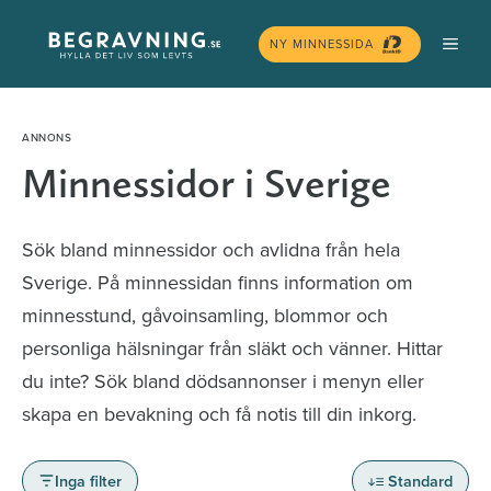
Hoppa
MEN
till
NY MINNESSIDA
innehåll
Minnessidor i Sverige
Sök bland minnessidor och avlidna från hela
Sverige. På minnessidan finns information om
minnesstund, gåvoinsamling, blommor och
personliga hälsningar från släkt och vänner. Hittar
du inte? Sök bland dödsannonser i menyn eller
skapa en bevakning och få notis till din inkorg.
Inga filter
Standard