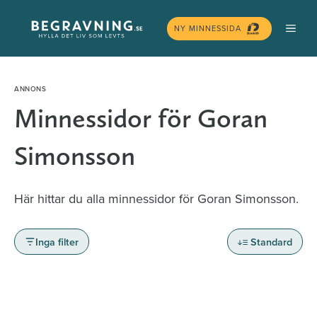
Hoppa
MEN
till
NY MINNESSIDA
innehåll
Minnessidor för Goran
Simonsson
Här hittar du alla minnessidor för Goran Simonsson.
Inga filter
Standard
Minnessidor från hela Sverige – Sök bland