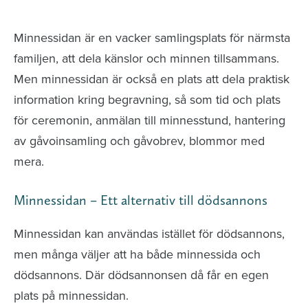
avlidna och Hylla det liv som levts
Minnessidan är en vacker samlingsplats för närmsta
familjen, att dela känslor och minnen tillsammans.
Men minnessidan är också en plats att dela praktisk
information kring begravning, så som tid och plats
för ceremonin, anmälan till minnesstund, hantering
av gåvoinsamling och gåvobrev, blommor med
mera.
Minnessidan – Ett alternativ till dödsannons
Minnessidan kan användas istället för dödsannons,
men många väljer att ha både minnessida och
dödsannons. Där dödsannonsen då får en egen
plats på minnessidan.