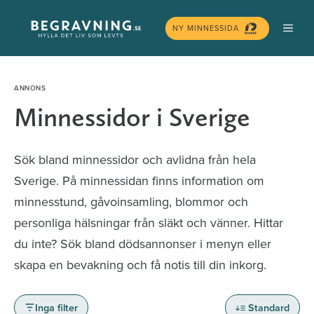
Hoppa
MEN
till
NY MINNESSIDA
innehåll
Minnessidor i Sverige
Sök bland minnessidor och avlidna från hela
Sverige. På minnessidan finns information om
minnesstund, gåvoinsamling, blommor och
personliga hälsningar från släkt och vänner. Hittar
du inte? Sök bland dödsannonser i menyn eller
skapa en bevakning och få notis till din inkorg.
Inga filter
Standard