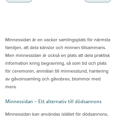
Minnessidor från hela Sverige – Sök bland
avlidna och Hylla det liv som levts
Minnessidan är en vacker samlingsplats för närmsta
familjen, att dela känslor och minnen tillsammans.
Men minnessidan är också en plats att dela praktisk
information kring begravning, så som tid och plats
för ceremonin, anmälan till minnesstund, hantering
av gåvoinsamling och gåvobrev, blommor med
mera.
Minnessidan – Ett alternativ till dödsannons
Minnessidan kan användas istället för dödsannons,